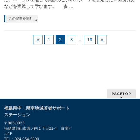
などを実践して学びます。 参 …
この記事を読む
«
1
2
3
…
16
»
PAGETOP
福島県中・県南地域若者サポート
ステーション
〒963-8022
福島県郡山市西ノ内１丁目21-4 白龍ビ
ル1F
TEL：
024-954-3890